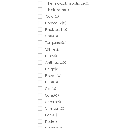
Thermo-cut/ applique
(0)
Thick Yarn
(0)
Color
(1)
Bordeaux
(0)
Brick dust
(0)
Grey
(0)
Turquoise
(0)
White
(1)
Black
(0)
Anthracite
(0)
Beige
(0)
Brown
(0)
Blue
(0)
Ciel
(0)
Coral
(0)
Chrome
(0)
Crimson
(0)
Ecru
(1)
Red
(0)