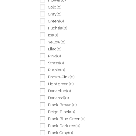
Flower
(0)
Gold
(0)
Gray
(0)
Green
(0)
Fuchsia
(0)
Ice
(0)
Yellow
(0)
Lilac
(0)
Pink
(0)
Strass
(0)
Purple
(0)
Brown-Pink
(0)
Light green
(0)
Dark blue
(0)
Dark red
(0)
Black-Brown
(0)
Beige-Black
(0)
Black-Blue-Green
(0)
Black-Dark red
(0)
Black-Gray
(0)