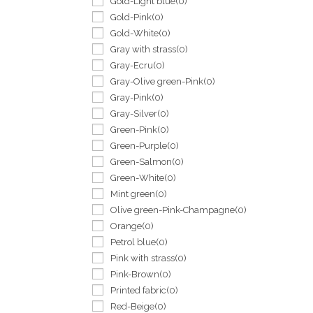
Gold-Light blue
(0)
Gold-Pink
(0)
Gold-White
(0)
Gray with strass
(0)
Gray-Ecru
(0)
Gray-Olive green-Pink
(0)
Gray-Pink
(0)
Gray-Silver
(0)
Green-Pink
(0)
Green-Purple
(0)
Green-Salmon
(0)
Green-White
(0)
Mint green
(0)
Olive green-Pink-Champagne
(0)
Orange
(0)
Petrol blue
(0)
Pink with strass
(0)
Pink-Brown
(0)
Printed fabric
(0)
Red-Beige
(0)