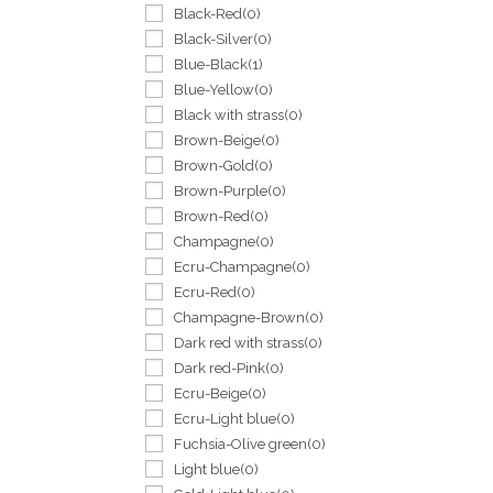
Black-Red
(0)
Black-Silver
(0)
Blue-Black
(1)
Blue-Yellow
(0)
Black with strass
(0)
Brown-Beige
(0)
Brown-Gold
(0)
Brown-Purple
(0)
Brown-Red
(0)
Champagne
(0)
Ecru-Champagne
(0)
Ecru-Red
(0)
Champagne-Brown
(0)
Dark red with strass
(0)
Dark red-Pink
(0)
Ecru-Beige
(0)
Ecru-Light blue
(0)
Fuchsia-Olive green
(0)
Light blue
(0)