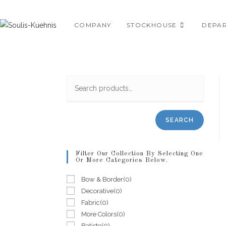
Skip
to
COMPANY
STOCKHOUSE
DEPA
content
SEARCH
Filter Our Collection By Selecting One
Or More Categories Below.
Bow & Border
(0)
Decorative
(0)
Fabric
(0)
More Colors
(0)
Batiste
(0)