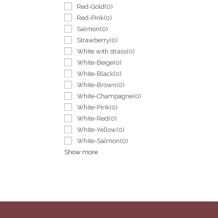
Red-Gold
(0)
Red-Pink
(0)
Salmon
(0)
Strawberry
(0)
White with strass
(0)
White-Beige
(0)
White-Black
(0)
White-Brown
(0)
White-Champagne
(0)
White-Pink
(0)
White-Red
(0)
White-Yellow
(0)
White-Salmon
(0)
Show more