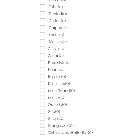
Tulle
(0)
Printed
(0)
Gallon
(0)
Guipure
(1)
Laces
(0)
Motives
(1)
Classic
(0)
Collar
(0)
Free style
(0)
Hearts
(0)
In pairs
(0)
Mini click
(0)
neck Round
(0)
neck V
(0)
Outside
(0)
Slip
(0)
Straps
(0)
String back
(0)
With straps (Butterfly)
(0)